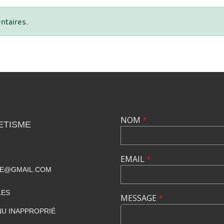
ntaires.
NOM
*
ETISME
EMAIL
*
ME@GMAIL.COM
LES
MESSAGE
*
U INAPPROPRIÉ