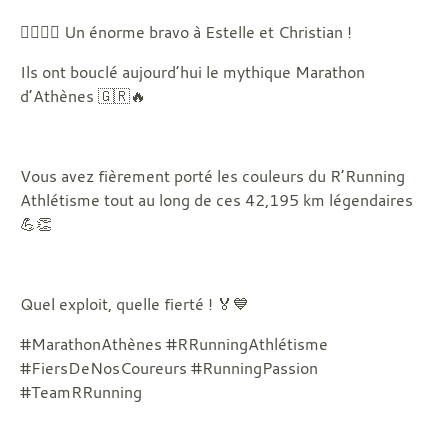
🏃‍♀️🏃‍♂️ Un énorme bravo à Estelle et Christian !
Ils ont bouclé aujourd’hui le mythique Marathon
d’Athènes 🇬🇷🔥
Vous avez fièrement porté les couleurs du R’Running
Athlétisme tout au long de ces 42,195 km légendaires
💪👏
Quel exploit, quelle fierté ! 🏅💙
#MarathonAthènes #RRunningAthlétisme
#FiersDeNosCoureurs #RunningPassion
#TeamRRunning