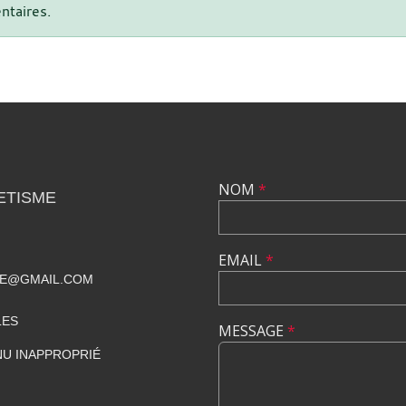
ntaires.
NOM
*
ETISME
EMAIL
*
ME@GMAIL.COM
LES
MESSAGE
*
U INAPPROPRIÉ